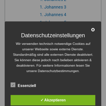
1. Johannes 3
1. Johannes 4
1. Johannes 5
2. Johannes
Datenschutzeinstellungen
3. Johannes
Wir verwenden technisch notwendige Cookies auf
Judas
unserer Webseite sowie externe Dienste.
Standardmäßig sind alle externen Dienste deaktiviert.
Sie können diese jedoch nach belieben aktivieren &
ZUM HÖREN*
deaktivieren. Für weitere Informationen lesen Sie
unsere Datenschutzbestimmungen.
„1. Johannes 1“
AUDIOBIBEL
Essenziell
Audio-
00:00
00:00
✓ Akzeptieren
Player