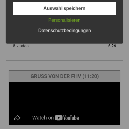
1.
1. Johannes 1
2:15
2.
1. Johannes 2
6:49
Auswahl speichern
3.
1. Johannes 3
5:23
Personalisieren
4.
1. Johannes 4
4:36
5.
1. Johannes 5
4:27
Datenschutzbedingungen
6.
2. Johannes
2:57
7.
3. Johannes
3:00
8.
Judas
6:26
GRUSS VON DER FHV (11:20)