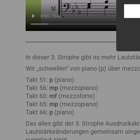
In dieser 3. Strophe gibt es mehr Lautst
Wir „schwellen“ von piano (p) über mezzo
Takt 51:
p
(piano)
Takt 56:
mp
(mezzopiano)
Takt 60:
mf
(mezzoforte)
Takt 65:
mp
(mezzopiano)
Takt 66:
p
(piano)
Das alles gibt der 3. Strophe Ausdrucksk
Lautstärkeänderungen gemeinsam singen. 
superlaut singt.