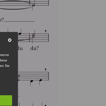
xterne
diese
sen Sie