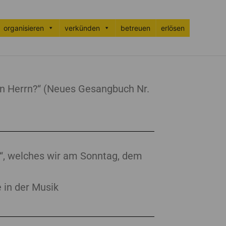
organisieren
verkünden
betreuen
erlösen
en Herrn?“ (Neues Gesangbuch Nr.
?“, welches wir am Sonntag, dem
e in der Musik