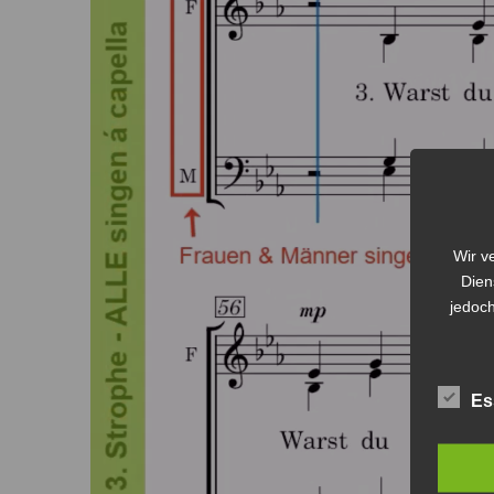
Wir v
Dien
jedoch
Es